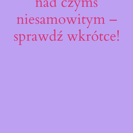
nad czymś
niesamowitym –
sprawdź wkrótce!