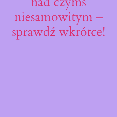
nad czymś
niesamowitym –
sprawdź wkrótce!